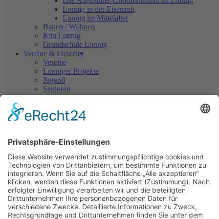
Das Augustiner-Chorherrenstift zu Lonnig
Lonnig in der Eisenzeit
Lonnig im Mittelalter
Bauen / Wohnen
Kita Lonnig
Grundschule Lonnig
Vereine & Freizeit▾
Vereine
Lonniger Projekte
Jugend
Senioren
Wandern
Bürgerservice▾
Notfallrufnummern
Bürgersprechstunde
Service Keberbachhalle
Bauen / Wohnen
Baugebiete