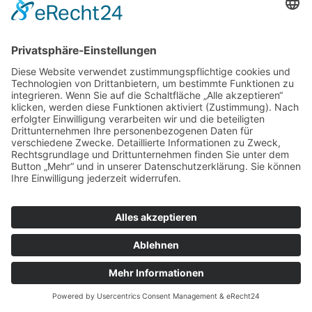
Drachenhof, das in der Nähe des Baugebietes Wohnen mit
Pferden liegt, erbringt verschiedene Serviceleistungen für
die Anwohner des Sonderbaugebietes, so z.B. Nutzung der
Reithalle und der Aussenplätze, Mistentsorgung, Heu- u.
Strohlieferung.
© Copyright 2022 by Ortsgemeinde Lonnig |
Cookie-
Einstellungen
|
Impressum
|
Datenschutzerklärung
|
Letze Aktualisierung: 30.07.2026 05:54