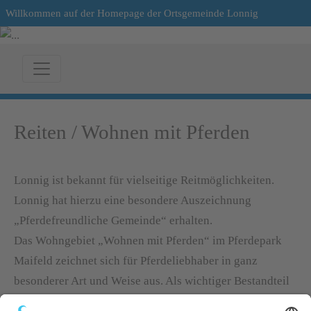
Willkommen auf der Homepage der Ortsgemeinde Lonnig
Reiten / Wohnen mit Pferden
Lonnig ist bekannt für vielseitige Reitmöglichkeiten.
Lonnig hat hierzu eine besondere Auszeichnung
„Pferdefreundliche Gemeinde“ erhalten.
Das Wohngebiet „Wohnen mit Pferden“ im Pferdepark
Maifeld zeichnet sich für Pferdeliebhaber in ganz
besonderer Art und Weise aus. Als wichtiger Bestandteil
des Pferdeparks ist der Drachenhof. Das Gestüt