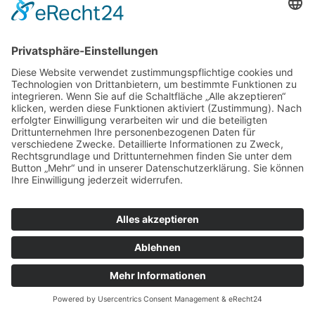
Drachenhof, das in der Nähe des Baugebietes Wohnen mit
Pferden liegt, erbringt verschiedene Serviceleistungen für
die Anwohner des Sonderbaugebietes, so z.B. Nutzung der
Reithalle und der Aussenplätze, Mistentsorgung, Heu- u.
Strohlieferung.
© Copyright 2022 by Ortsgemeinde Lonnig |
Cookie-
Einstellungen
|
Impressum
|
Datenschutzerklärung
|
Letze Aktualisierung: 30.07.2026 05:54