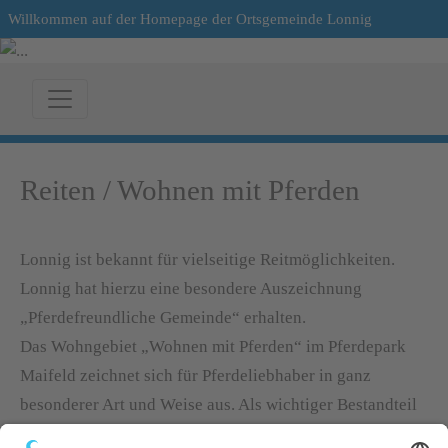
Willkommen auf der Homepage der Ortsgemeinde Lonnig
Reiten / Wohnen mit Pferden
Lonnig ist bekannt für vielseitige Reitmöglichkeiten.
Lonnig hat hierzu eine besondere Auszeichnung
„Pferdefreundliche Gemeinde“ erhalten.
Das Wohngebiet „Wohnen mit Pferden“ im Pferdepark
Maifeld zeichnet sich für Pferdeliebhaber in ganz
besonderer Art und Weise aus. Als wichtiger Bestandteil
des Pferdeparks ist der Drachenhof. Das Gestüt