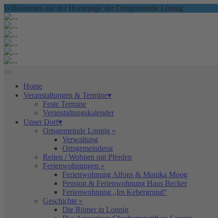
Willkommen auf der Homepage der Ortsgemeinde Lonnig
Home
Veranstaltungen & Termine▾
Feste Termine
Veranstaltungskalender
Unser Dorf▾
Ortsgemeinde Lonnig »
Verwaltung
Ortsgemeinderat
Reiten / Wohnen mit Pferden
Ferienwohnungen »
Ferienwohnung Alfons & Monika Moog
Pension & Ferienwohnung Haus Becker
Ferienwohnung „Im Kebergrund“
Geschichte »
Die Römer in Lonnig