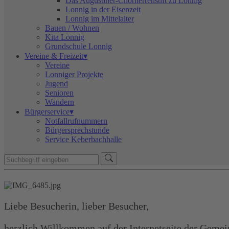
Das Augustiner-Chorherrenstift zu Lonnig
Lonnig in der Eisenzeit
Lonnig im Mittelalter
Bauen / Wohnen
Kita Lonnig
Grundschule Lonnig
Vereine & Freizeit▾
Vereine
Lonniger Projekte
Jugend
Senioren
Wandern
Bürgerservice▾
Notfallrufnummern
Bürgersprechstunde
Service Keberbachhalle
Liebe Besucherin, lieber Besucher,
herzlich Willkommen auf der Internetseite der Gemei