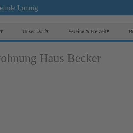
einde Lonnig
e▾
Unser Dorf▾
Vereine & Freizeit▾
B
wohnung Haus Becker