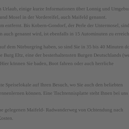
en Urlaub, einige kurze Informationen über Lonnig und Umgeb
und Mosel in der Vordereifel, auch Maifeld genannt.
m entfernt. Bis Kobern-Gondorf, der Perle der Untermosel, sind
en auch genannt wird, ist ebenfalls in 15 Autominuten zu erreic
auf dem Nürburgring haben, so sind Sie in 35 bis 40 Minuten do
e Burg Eltz, eine der besterhaltensten Burgen Deutschlands (we
. Hier können Sie baden, Boot fahren oder auch herrliche
e Speiselokale auf Ihren Besuch, wo Sie auch den beliebten
ennenlernen können. Eine Tischtennisplatte steht Ihnen bei uns
he gelegenen Maifeld- Radwanderweg von Ochtendung nach
Kosten.