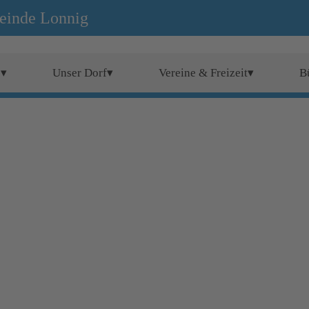
einde Lonnig
e▾
Unser Dorf▾
Vereine & Freizeit▾
B