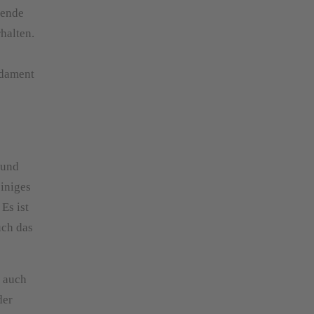
hende
halten.
ndament
 und
iniges
Es ist
uch das
t auch
der