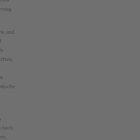
herung
rte und
d
ch
iften,
n
um
ömische
s
n nach
en.