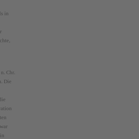
s in
r
chte,
n. Chr.
n. Die
die
ration
ten
 war
in