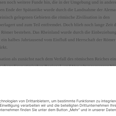
sen noch weitere Funde hin, die in der Umgebung und in ander
gen Ende der Spätantike wurde durch die Landnahme der Alem
inisch gelegenen Gebieten die römische Zivilisation in den
erlagert und zum Teil entfremdet. Doch blieb noch lange Zeit d
der Römer bestehen. Das Rheinland wurde durch die Einbeziehung
 ein halbes Jahrtausend vom Einfluß und Herrschaft der Römer
rkt.
ation als zunächst nach dem Verfall des römischen Reiches ei
er ehemaligen römischen Regional- und Verwaltungsgrenzen bis
 des römischen Reiches eine breit angelegte Basis geschaffen, a
ropäischen Völker aufbaute.