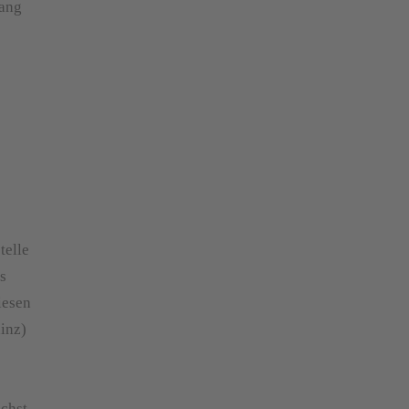
fang
telle
s
iesen
inz)
ächst