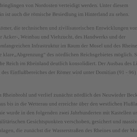
ndringlingen von Nordosten verteidigt werden. Unter diesem
n ist auch die römische Besiedlung im Hinterland zu sehen.
ömer, die technischen und zivilisatorischen Entwicklungen vo
für Acker-, Weinbau und Viehzucht, des Handwerks und der
 umfangreichen Infrastruktur im Raum der Mosel und des Rhein
e klare„Abgrenzung" des nördlichen Reichsgebietes möglich. S
sche Reich im Rheinland deutlich konsolidiert. Der Ausbau des L
des Einflußbereiches der Römer wird unter Domitian (91 - 96)
 Rheinbrohl und verlief zunächst nördlich des Neuwieder Bec
s bis in die Wetterau und erreichte über den westlichen Flußl
nie wurde in den folgenden zwei Jahrhunderten mit Kastellen u
ilitärischen Gesichtspunkten verschoben, gesichert und massi
Anlagen, die zunächst die Wasserstraßen des Rheines und der Mo