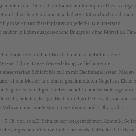
fgehenden zum Teil noch vorhandenen Innenputz. Dieses aufge
gt und über dem Fundamentsockel etwa 90 cm hoch noch gut er
it größeren Bruchsteinplatten abgedeckt. Die untersten
ie sauber in Lehm ausgestochene Baugrube ohne Mörtel als Fu
Lehm eingetiefte und mit Bruchsteinen ausgefüllte kleine
 Wasser führte. Diese Wasserleitung verlief unter den
iner starken Schicht bis zu l m mit Dachziegelresten, Mauer-
ußer einem Messer und einem geschmiedeten Nagel aus Eisen e
chsgut des damaligen landwirtschaftlichen Betriebes gehörte. 
chüsseln, Schalen, Krüge, Becher und große Gefäße, wie aber a
ie Mehrzahl der Funde stammt aus dem 2. und 3. Jh. n. Chr.
5. Jh. vor, so z.B. Schalen der rotgestrichenen Keramik. So is
 dieser gesamte römerzeitliche landwirtschaftliche Betrieb in 