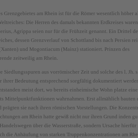
s Grenzgebietes am Rhein ist für die Römer wesentlich höher al
eltreiches: Die Herren des damals bekannten Erdkreises waren
rius, Agrippa seien nur für die Frühzeit genannt. Ein Drittel de
iches, dessen Grenzverlauf von Schottland bis nach Persien rei
(Xanten) und Mogontiacum (Mainz) stationiert. Prinzen des
ende zeitweilig am Rhein.
Siedlungsspuren aus vorrömischer Zeit und solche des l. Jh. s 
er ihrer Bedeutung entsprechend sorgfältig dokumentiert werde
tstanden meist dort, wo bereits einheimische Wohn platze eine
s Mittelpunktfunktionen wahrnahmen. Erst allmählich bauten 
prägten sie nach ihren römischen Vorstellungen. Die Konzent
richtungen am Rhein hatte gewiß nicht nur ihren Grund inden gu
andelswegen über die Wasserstraße, sondern Ursache hierfür
rch die Anhäufung von starken Truppenkonzentrationen am Rhe