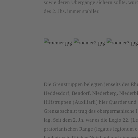
sowie deren Übergänge sichern sollte, wur
des 2. Jhs. immer stabiler.
Die Grenztruppen belegten jenseits des Rh
Heddesdorf, Bendorf, Niederberg, Niederbi
Hilfstruppen (Auxiliarii) hier Quartier und
Grenzabschnitt trug das obergermanische 
lag. Seit dem 2. Jh. war es die Legio 22, (
prätorianischen Range (legatus legionum od
landwirtschaftliches Nutzland und eine er