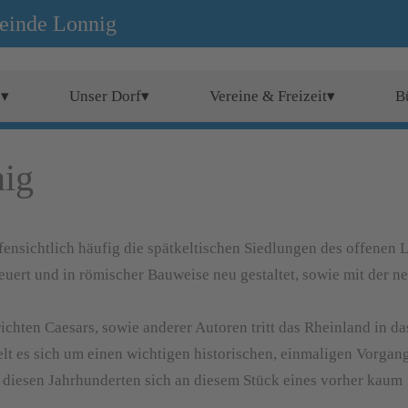
einde Lonnig
e▾
Unser Dorf▾
Vereine & Freizeit▾
B
nig
ensichtlich häufig die spätkeltischen Siedlungen des offenen 
euert und in römischer Bauweise neu gestaltet, sowie mit der n
hten Caesars, sowie anderer Autoren tritt das Rheinland in da
lt es sich um einen wichtigen historischen, einmaligen Vorgan
 diesen Jahrhunderten sich an diesem Stück eines vorher kaum