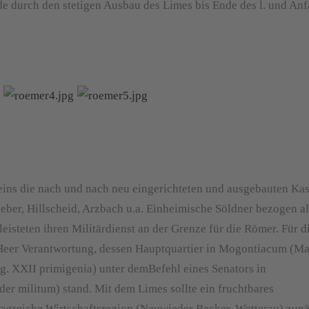
de durch den stetigen Ausbau des Limes bis Ende des l. und An
eins die nach und nach neu eingerichteten und ausgebauten Kas
eber, Hillscheid, Arzbach u.a. Einheimische Söldner bezogen al
 leisteten ihren Militärdienst an der Grenze für die Römer. Für d
Heer Verantwortung, dessen Hauptquartier in Mogontiacum (Ma
Leg. XXII primigenia) unter demBefehl eines Senators in
er militum) stand. Mit dem Limes sollte ein fruchtbares
tragreiche Wirtschaftsregion (Neuwieder Becker, Wetterau) zun