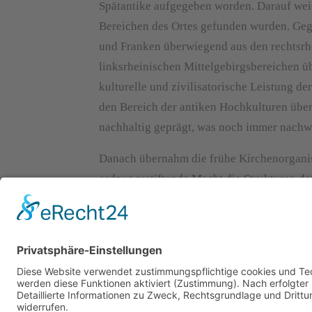
Spätantike aufgegeben worden. Darauf wei
Bereichen des Ortes gefunden wurden. Ge
und Franken überwiegend aus den rechtsrhe
linksrheinischen Mittelgebirgsbereichen üb
kulturelle und zivilisatorische Leistung 
den Bereich der antiken Hochkulturen über
nachhaltig geprägt, was noch immer nachwi
Danach übernahm die frühe Kirchenorganis
ordnungsstiftende Macht die Strukturen d
hohe Mittelalter. So wurde bereits zur Zeit
sich die abendländische Geschichte der eu