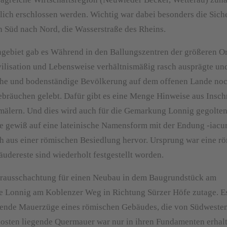
tlich erschlossen werden. Wichtig war dabei besonders die Sic
 Süd nach Nord, die Wasserstraße des Rheins.
ngebiet gab es Während in den Ballungszentren der größeren O
vilisation und Lebensweise verhältnismäßig rasch ausprägte un
sche und bodenständige Bevölkerung auf dem offenen Lande no
ebräuchen gelebt. Dafür gibt es eine Menge Hinweise aus Inschr
älern. Und dies wird auch für die Gemarkung Lonnig gegolte
me gewiß auf eine lateinische Namensform mit der Endung -iac
uch aus einer römischen Besiedlung hervor. Ursprung war eine r
bäudereste sind wiederholt festgestellt worden.
lerausschachtung für einen Neubau in dem Baugrundstück am
e Lonnig am Koblenzer Weg in Richtung Sürzer Höfe zutage. E
aufende Mauerzüge eines römischen Gebäudes, die von Südweste
osten liegende Quermauer war nur in ihren Fundamenten erhalt