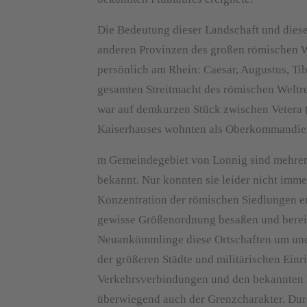
Die Bedeutung dieser Landschaft und diese
anderen Provinzen des großen römischen W
persönlich am Rhein: Caesar, Augustus, Tibe
gesamten Streitmacht des römischen Weltre
war auf demkurzen Stück zwischen Vetera 
Kaiserhauses wohnten als Oberkommandier
m Gemeindegebiet von Lonnig sind mehrere 
bekannt. Nur konnten sie leider nicht imm
Konzentration der römischen Siedlungen en
gewisse Größenordnung besaßen und bereit
Neuankömmlinge diese Ortschaften um und 
der größeren Städte und militärischen Ein
Verkehrsverbindungen und den bekannten H
überwiegend auch der Grenzcharakter. Du