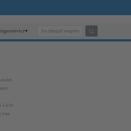
ürgerservice▾
Landes
euen
s Licht
g von