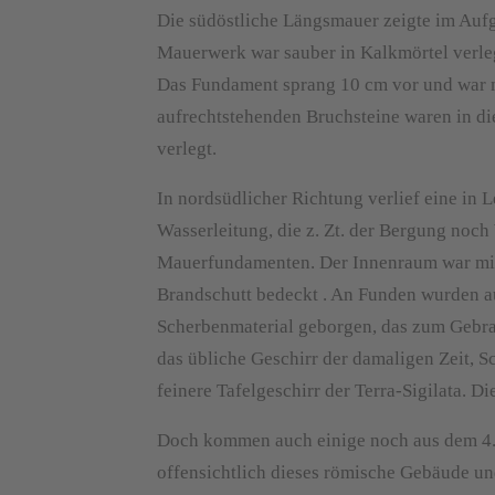
Die südöstliche Längsmauer zeigte im Au
Mauerwerk war sauber in Kalkmörtel verle
Das Fundament sprang 10 cm vor und war m
aufrechtstehenden Bruchsteine waren in d
verlegt.
In nordsüdlicher Richtung verlief eine in 
Wasserleitung, die z. Zt. der Bergung noch
Mauerfundamenten. Der Innenraum war mit e
Brandschutt bedeckt . An Funden wurden a
Scherbenmaterial geborgen, das zum Gebrau
das übliche Geschirr der damaligen Zeit, S
feinere Tafelgeschirr der Terra-Sigilata. D
Doch kommen auch einige noch aus dem 4. - 
offensichtlich dieses römische Gebäude und