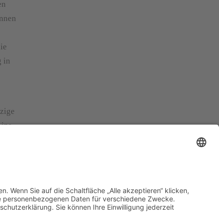
en
annen
ie
 in
nzige
 ins
uf der