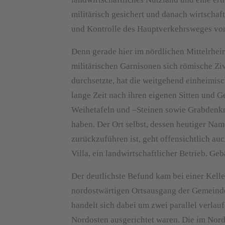
militärisch gesichert und danach wirtschaf
und Kontrolle des Hauptverkehrsweges von
Denn gerade hier im nördlichen Mittelrhei
militärischen Garnisonen sich römische Zi
durchsetzte, hat die weitgehend einheimi
lange Zeit nach ihren eigenen Sitten und G
Weihetafeln und –Steinen sowie Grabdenkm
haben. Der Ort selbst, dessen heutiger Na
zurückzuführen ist, geht offensichtlich a
Villa, ein landwirtschaftlicher Betrieb. Ge
Der deutlichste Befund kam bei einer Kel
nordostwärtigen Ortsausgang der Gemeind
handelt sich dabei um zwei parallel verl
Nordosten ausgerichtet waren. Die im Nord