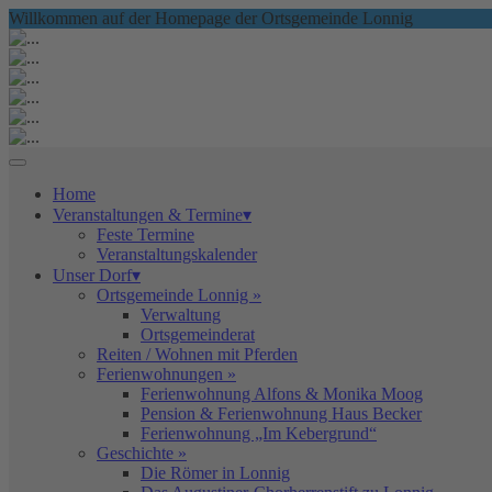
Willkommen auf der Homepage der Ortsgemeinde Lonnig
Home
Veranstaltungen & Termine▾
Feste Termine
Veranstaltungskalender
Unser Dorf▾
Ortsgemeinde Lonnig »
Verwaltung
Ortsgemeinderat
Reiten / Wohnen mit Pferden
Ferienwohnungen »
Ferienwohnung Alfons & Monika Moog
Pension & Ferienwohnung Haus Becker
Ferienwohnung „Im Kebergrund“
Geschichte »
Die Römer in Lonnig