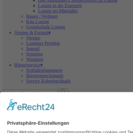
Das Augustiner-Chorherrenstift zu Lonnig
Lonnig in der Eisenzeit
Lonnig im Mittelalter
Bauen / Wohnen
Kita Lonnig
Grundschule Lonnig
Vereine & Freizeit▾
Vereine
Lonniger Projekte
Jugend
Senioren
Wandern
Bürgerservice▾
Notfallrufnummern
Bürgersprechstunde
Service Keberbachhalle
Senioren
Seniorenangebote