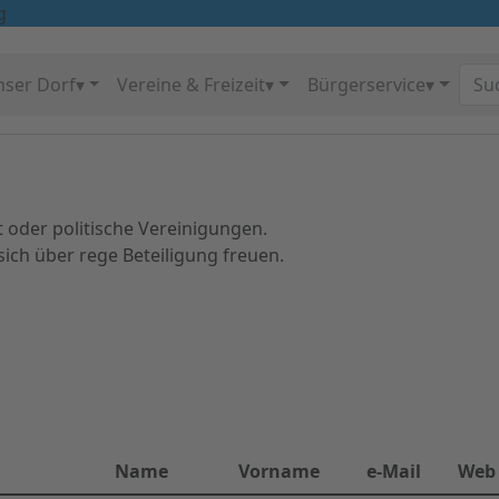
g
ser Dorf▾
Vereine & Freizeit▾
Bürgerservice▾
 oder politische Vereinigungen.
 sich über rege Beteiligung freuen.
Name
Vorname
e-Mail
Web