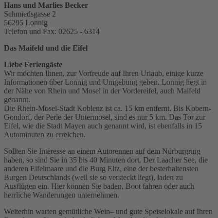
Hans und Marlies Becker
Schmiedsgasse 2
56295 Lonnig
Telefon und Fax: 02625 - 6314
Das Maifeld und die Eifel
Liebe Feriengäste
Wir möchten Ihnen, zur Vorfreude auf Ihren Urlaub, einige kurze
Informationen über Lonnig und Umgebung geben. Lonnig liegt in
der Nähe von Rhein und Mosel in der Vordereifel, auch Maifeld
genannt.
Die Rhein-Mosel-Stadt Koblenz ist ca. 15 km entfernt. Bis Kobern-
Gondorf, der Perle der Untermosel, sind es nur 5 km. Das Tor zur
Eifel, wie die Stadt Mayen auch genannt wird, ist ebenfalls in 15
Autominuten zu erreichen.
Sollten Sie Interesse an einem Autorennen auf dem Nürburgring
haben, so sind Sie in 35 bis 40 Minuten dort. Der Laacher See, die
anderen Eifelmaare und die Burg Eltz, eine der besterhaltensten
Burgen Deutschlands (weil sie so versteckt liegt), laden zu
Ausflügen ein. Hier können Sie baden, Boot fahren oder auch
herrliche Wanderungen unternehmen.
Weiterhin warten gemütliche Wein– und gute Speiselokale auf Ihren