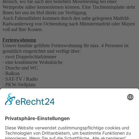
Besuch, wo Sie auch den beliebten Moselriesling bei einer
Weinprobe näher kennenlernen können. Eine Tischtennisplatte steht
Ihnen bei uns im Hof direkt zur Verfügung.
Auch Fahrradfahrer kommen durch den nahe gelegenen Maifeld-
Radwanderweg von Ochtendung nach Münstermaifeld oder Mayen
voll auf Ihre Kosten.
Ferienwohnung
Unsere familiär geführte Ferienwohnung für max. 4 Personen ist
gemütlich eingerichtet und verfügt über:
· zwei Doppelschlafzimmer
· eine kombinierte Wohnküche
· Dusche und WC
· Balkon
· SAT-TV / Radio
· PKW-Stellplatz
Preise Ferienwohnung & Pension
Preise für die Ferienwohnung sowie für Übernachtung und
Frühstück erhalten Sie auf Anfrage.
Bettwäsche und Handtücher sind selbstverständlich im Preis
enthalten.
Anfahrt
Lonnig liegt 2 km von der Eifelautobahn Koblenz-Trier (A48)