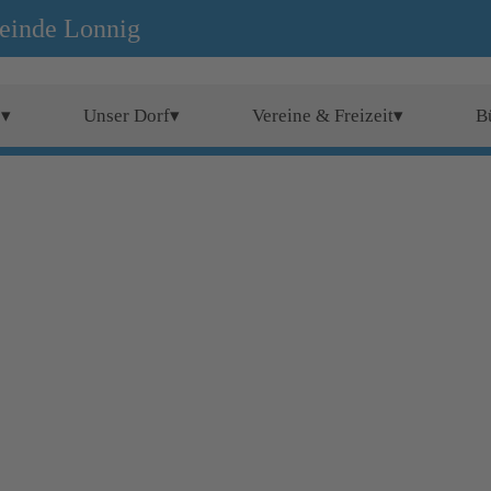
einde Lonnig
e▾
Unser Dorf▾
Vereine & Freizeit▾
B