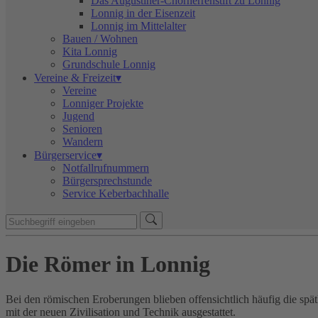
Das Augustiner-Chorherrenstift zu Lonnig
Lonnig in der Eisenzeit
Lonnig im Mittelalter
Bauen / Wohnen
Kita Lonnig
Grundschule Lonnig
Vereine & Freizeit▾
Vereine
Lonniger Projekte
Jugend
Senioren
Wandern
Bürgerservice▾
Notfallrufnummern
Bürgersprechstunde
Service Keberbachhalle
Die Römer in Lonnig
Bei den römischen Eroberungen blieben offensichtlich häufig die spä
mit der neuen Zivilisation und Technik ausgestattet.