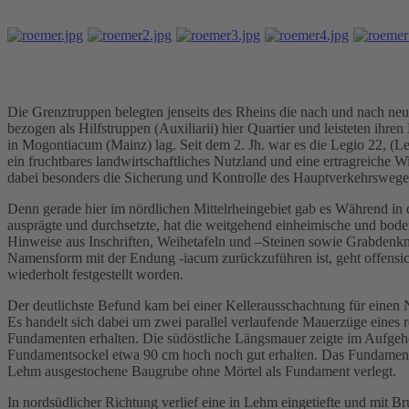
Die Grenztruppen belegten jenseits des Rheins die nach und nach neu
bezogen als Hilfstruppen (Auxiliarii) hier Quartier und leisteten ihr
in Mogontiacum (Mainz) lag. Seit dem 2. Jh. war es die Legio 22, (L
ein fruchtbares landwirtschaftliches Nutzland und eine ertragreiche 
dabei besonders die Sicherung und Kontrolle des Hauptverkehrswege
Denn gerade hier im nördlichen Mittelrheingebiet gab es Während in 
ausprägte und durchsetzte, hat die weitgehend einheimische und bod
Hinweise aus Inschriften, Weihetafeln und –Steinen sowie Grabdenkm
Namensform mit der Endung -iacum zurückzuführen ist, geht offensich
wiederholt festgestellt worden.
Der deutlichste Befund kam bei einer Kellerausschachtung für ein
Es handelt sich dabei um zwei parallel verlaufende Mauerzüge eines
Fundamenten erhalten. Die südöstliche Längsmauer zeigte im Aufge
Fundamentsockel etwa 90 cm hoch noch gut erhalten. Das Fundament s
Lehm ausgestochene Baugrube ohne Mörtel als Fundament verlegt.
In nordsüdlicher Richtung verlief eine in Lehm eingetiefte und mit Br