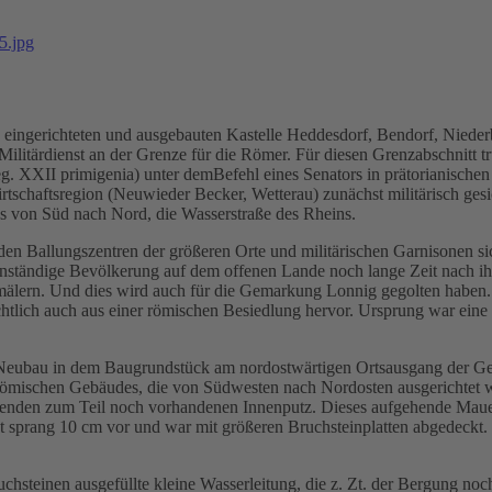
 eingerichteten und ausgebauten Kastelle Heddesdorf, Bendorf, Niederb
en Militärdienst an der Grenze für die Römer. Für diesen Grenzabschnit
eg. XXII primigenia) unter demBefehl eines Senators in prätorianischen
Wirtschaftsregion (Neuwieder Becker, Wetterau) zunächst militärisch ges
s von Süd nach Nord, die Wasserstraße des Rheins.
den Ballungszentren der größeren Orte und militärischen Garnisonen si
enständige Bevölkerung auf dem offenen Lande noch lange Zeit nach ih
älern. Und dies wird auch für die Gemarkung Lonnig gegolten haben. D
tlich auch aus einer römischen Besiedlung hervor. Ursprung war eine rö
en Neubau in dem Baugrundstück am nordostwärtigen Ortsausgang der 
 römischen Gebäudes, die von Südwesten nach Nordosten ausgerichtet 
henden zum Teil noch vorhandenen Innenputz. Dieses aufgehende Maue
prang 10 cm vor und war mit größeren Bruchsteinplatten abgedeckt. Di
uchsteinen ausgefüllte kleine Wasserleitung, die z. Zt. der Bergung noc