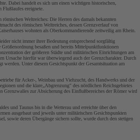
te. Dabei handelt es sich um einen wichtigen historischen,
 Flußlaufes ereignete.
en römischen Weltreiches: Die Herren des damals bekannten
eitmacht des römischen Weltreiches, dessen Grenzverlauf von
s Kaiserhauses wohnten als Oberkommandierende zeitweilig am Rhein.
eider nicht immer ihrer Bedeutung entsprechend sorgfältig
se Größenordnung besaßen und bereits Mittelpunktfunktionen
zentration der größeren Städte und militärischen Einrichtungen am
rn Ursache hierfür war überwiegend auch der Grenzcharakter. Durch
igt werden. Unter diesem Gesichtspunkt der Gesamtsituation am
sbetriebe für Acker-, Weinbau und Viehzucht, des Handwerks und der
Legionen und die klare„Abgrenzung" des nördlichen Reichsgebietes
iven Grenzwalles zur Absicherung des Einflußbereiches der Römer wird
es und Taunus bis in die Wetterau und erreichte über den
rmen ausgebaut und jeweils unter militärischen Gesichtspunkten
sel, sowie deren Übergänge sichern sollte, wurde durch den stetigen