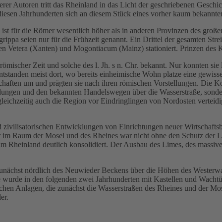
r Autoren tritt das Rheinland in das Licht der geschriebenen Geschich
iesen Jahrhunderten sich an diesem Stück eines vorher kaum bekannten
ist für die Römer wesentlich höher als in anderen Provinzen des groß
rippa seien nur für die Frühzeit genannt. Ein Drittel der gesamten Str
hen Vetera (Xanten) und Mogontiacum (Mainz) stationiert. Prinzen de
ischer Zeit und solche des l. Jh. s n. Chr. bekannt. Nur konnten sie l
tstanden meist dort, wo bereits einheimische Wohn platze eine gewis
aften um und prägten sie nach ihren römischen Vorstellungen. Die Kon
ndungen und den bekannten Handelswegen über die Wasserstraße, sonde
leichzeitig auch die Region vor Eindringlingen von Nordosten verteid
 zivilisatorischen Entwicklungen von Einrichtungen neuer Wirtschaft
tur im Raum der Mosel und des Rheines war nicht ohne den Schutz der 
ch im Rheinland deutlich konsolidiert. Der Ausbau des Limes, des mass
unächst nördlich des Neuwieder Beckens über die Höhen des Westerwald
e wurde in den folgenden zwei Jahrhunderten mit Kastellen und Wachtü
ischen Anlagen, die zunächst die Wasserstraßen des Rheines und der Mo
er.