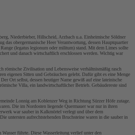
erg, Niederbieber, Hillscheid, Arzbach u.a. Einheimische Söldner
t trug das obergermanische Heer Verantwortung, dessen Hauptquartier
 Range (legatus legionum oder militum) stand. Mit dem Limes sollte
ichert und danach wirtschaftlich erschlossen werden. Wichtig war
ch römische Zivilisation und Lebensweise verhältnismäßig rasch
ren eigenen Sitten und Gebräuchen gelebt. Dafür gibt es eine Menge
er Ort selbst, dessen heutiger Name gewiß auf eine lateinische
mische Villa, ein landwirtschaftlicher Betrieb. Gebäudereste sind
Gemeinde Lonnig am Koblenzer Weg in Richtung Sürzer Höfe zutage.
waren. Die im Nordosten liegende Quermauer war nur in ihren
rwerk war sauber in Kalkmörtel verlegt und über dem
e untersten aufrechtstehenden Bruchsteine waren in die sauber in
h Wasser führte. Diese Wasserleitung verlief unter den