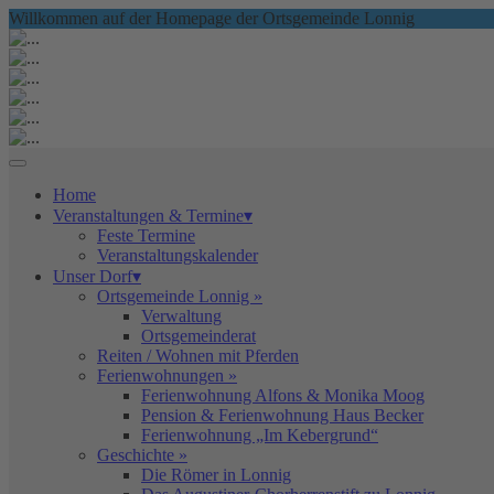
Willkommen auf der Homepage der Ortsgemeinde Lonnig
Home
Veranstaltungen & Termine▾
Feste Termine
Veranstaltungskalender
Unser Dorf▾
Ortsgemeinde Lonnig »
Verwaltung
Ortsgemeinderat
Reiten / Wohnen mit Pferden
Ferienwohnungen »
Ferienwohnung Alfons & Monika Moog
Pension & Ferienwohnung Haus Becker
Ferienwohnung „Im Kebergrund“
Geschichte »
Die Römer in Lonnig