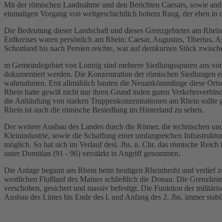
Mit der römischen Landnahme und den Berichten Caesars, sowie andere
einmaligen Vorgang von weltgeschichtlich hohem Rang, der eben in d
Die Bedeutung dieser Landschaft und dieses Grenzgebietes am Rhein 
Erdkreises waren persönlich am Rhein: Caesar, Augustus, Tiberius, Ag
Schottland bis nach Persien reichte, war auf demkurzen Stück zwisc
m Gemeindegebiet von Lonnig sind mehrere Siedlungsspuren aus vorröm
dokumentiert werden. Die Konzentration der römischen Siedlungen en
wahrnahmen. Erst allmählich bauten die Neuankömmlinge diese Ortsch
Rhein hatte gewiß nicht nur ihren Grund inden guten Verkehrsverbi
die Anhäufung von starken Truppenkonzentrationen am Rhein sollte g
Rhein ist auch die römische Besiedlung im Hinterland zu sehen.
Der weitere Ausbau des Landes durch die Römer, die technischen und
Kleinindustrie, sowie die Schaffung einer umfangreichen Infrastruk
möglich. So hat sich im Verlauf desl. Jhs. n. Chr. das römische Rei
unter Domitian (91 - 96) verstärkt in Angriff genommen.
Die Anlage begann am Rhein beim heutigen Rheinbrohl und verlief z
westlichen Flußlauf des Maines schließlich die Donau. Die Grenzlini
verschoben, gesichert und massiv befestigt. Die Funktion der militär
Ausbau des Limes bis Ende des l. und Anfang des 2. Jhs. immer stabil