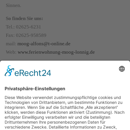
Sinnen.
So finden Sie uns:
Tel.: 02625-6231
Fax: 02625-958589
mail:
moog-alfons@t-online.de
Web:
www.ferienwohnung-moog-lonnig.de
Anfahrt über:
Eifelautobahn Koblenz-Trier (A48)
Abfahrt Ochtendung;
Richtung Kobern-Gondorf;
Abzweig Lonnig