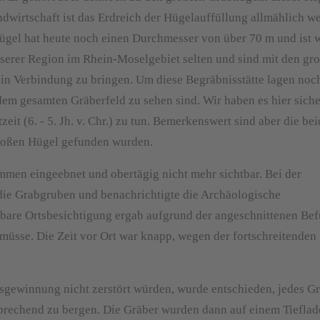
dwirtschaft ist das Erdreich der Hügelauffüllung allmählich we
gel hat heute noch einen Durchmesser von über 70 m und ist 
nserer Region im Rhein-Moselgebiet selten und sind mit den gr
in Verbindung zu bringen. Um diese Begräbnisstätte lagen noc
m gesamten Gräberfeld zu sehen sind. Wir haben es hier siche
eit (6. - 5. Jh. v. Chr.) zu tun. Bemerkenswert sind aber die be
großen Hügel gefunden wurden.
mmen eingeebnet und obertägig nicht mehr sichtbar. Bei der
die Grabgruben und benachrichtigte die Archäologische
bare Ortsbesichtigung ergab aufgrund der angeschnittenen Bef
üsse. Die Zeit vor Ort war knapp, wegen der fortschreitenden
sgewinnung nicht zerstört würden, wurde entschieden, jedes G
sprechend zu bergen. Die Gräber wurden dann auf einem Tieflad