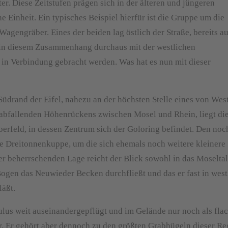
. Diese Zeitstufen prägen sich in der älteren und jüngeren
 Einheit. Ein typisches Beispiel hierfür ist die Gruppe um die
engräber. Eines der beiden lag östlich der Straße, bereits a
 in diesem Zusammenhang durchaus mit der westlichen
n Verbindung gebracht werden. Was hat es nun mit dieser
drand der Eifel, nahezu an der höchsten Stelle eines von Wes
 abfallenden Höhenrückens zwischen Mosel und Rhein, liegt di
rfeld, in dessen Zentrum sich der Goloring befindet. Den noc
ie Dreitonnenkuppe, um die sich ehemals noch weitere kleinere
r beherrschenden Lage reicht der Blick sowohl in das Moseltal,
ogen das Neuwieder Becken durchfließt und das er fast in west
läßt.
lus weit auseinandergepflügt und im Gelände nur noch als fla
 Er gehört aber dennoch zu den größten Grabhügeln dieser Re