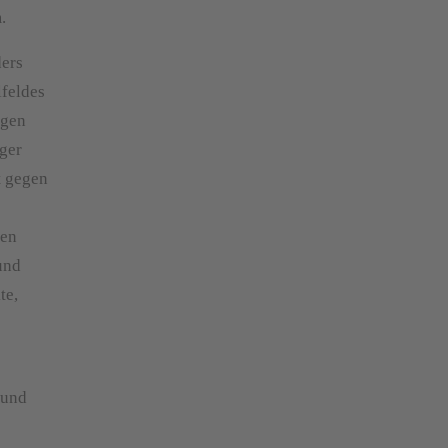
.
ders
lfeldes
ngen
iger
t gegen
ten
und
te,
 und