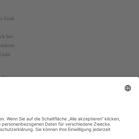
as Grab
ch bei
onderer
 Gold
 die
die