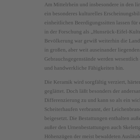
Am Mittelrhein und insbesondere in den li
ein besonderes kulturelles Erscheinungsbi
einheitlichen Beerdigungssitten lassen für
in der Forschung als „Hunsrück-Eifel-Kult
Bevölkerung war gewiß weiterhin die Land
in großen, aber weit auseinander liegend
Gebrauchsgegenstände werden wesentlich q
und handwerkliche Fähigkeiten hin.
Die Keramik wird sorgfältig verziert, härt
geglättet. Doch läßt besonders der andersa
Differenzierung zu und kann so als ein w
Scheiterhaufen verbrannt, der Leichenbran
beigesetzt. Die Bestattungen enthalten auß
außer den Urnenbestattungen auch Skelettg
Höhenzügen der meist bewaldeten Ausläufer