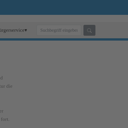
ürgerservice▾
nd
tur die
er
fort.