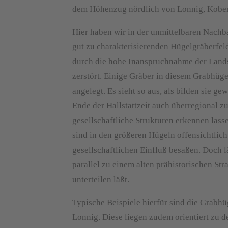
dem Höhenzug nördlich von Lonnig, Kobe
Hier haben wir in der unmittelbaren Nach
gut zu charakterisierenden Hügelgräberfeld
durch die hohe Inanspruchnahme der Land
zerstört. Einige Gräber in diesem Grabhüg
angelegt. Es sieht so aus, als bilden sie g
Ende der Hallstattzeit auch überregional z
gesellschaftliche Strukturen erkennen las
sind in den größeren Hügeln offensichtlic
gesellschaftlichen Einfluß besaßen. Doch lä
parallel zu einem alten prähistorischen St
unterteilen läßt.
Typische Beispiele hierfür sind die Gra
Lonnig. Diese liegen zudem orientiert zu d