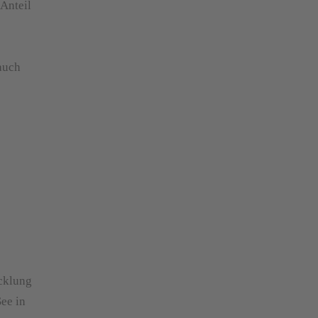
Anteil
auch
cklung
See in