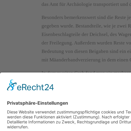
das Amt für Archäologie transportiert und 
Besonders bemerkenswert sind die Reste je
gegeben wurde. Bestandteile, wie je zwei
Eisenbeschlagteile der Deichsel, des Wage
der Freilegung. Außerdem wurden Reste von
Bedeutung von diesen Beigaben sind ein ei
mit Mäanderbandverzierung in dem einen 
In dem zweiten Grab fand man ein markante
mit einem Goldblech typischer Frühlatened
Zeit des 6. und 5. Jhs. v. Chr..