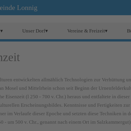
einde Lonnig
e▾
Unser Dorf▾
Vereine & Freizeit▾
B
nzeit
lturen entwickelten allmählich Technologien zur Verhüttung u
an Mosel und Mittelrhein schon seit Beginn der Urnenfelderkul
Eisenzeit (l 250 - 700 v. Chr.) heraus und entfaltete in dieser
lturellen Erscheinungsbildes. Kenntnisse und Fertigkeiten zur
er im Verlaufe dieser Epoche und setzten diese Techniken in d
50 - um 500 v. Chr., genannt nach einem Ort im Salzkammergut) 