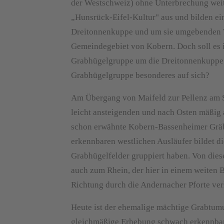
der Westschweiz) ohne Unterbrechung weiter
„Hunsrück-Eifel-Kultur" aus und bilden eine
Dreitonnenkuppe und um sie umgebenden Wag
Gemeindegebiet von Kobern. Doch soll es
Grabhügelgruppe um die Dreitonnenkuppe i
Grabhügelgruppe besonderes auf sich?
Am Übergang von Maifeld zur Pellenz am Sü
leicht ansteigenden und nach Osten mäßig
schon erwähnte Kobern-Bassenheimer Gräbe
erkennbaren westlichen Ausläufer bildet d
Grabhügelfelder gruppiert haben. Von diese
auch zum Rhein, der hier in einem weiten B
Richtung durch die Andernacher Pforte ver
Heute ist der ehemalige mächtige Grabtumu
gleichmäßige Erhebung schwach erkennbar.