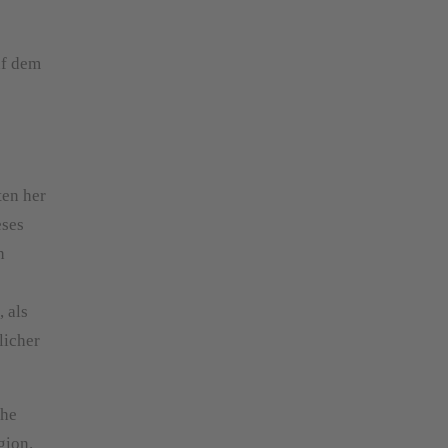
uf dem
ten her
eses
h
 als
licher
che
gion.