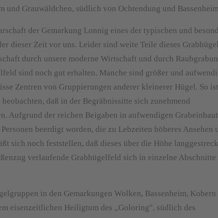
m und Grauwäldchen, südlich von Ochtendung und Bassenheim
barschaft der Gemarkung Lonnig eines der typischen und beson
er dieser Zeit vor uns. Leider sind weite Teile dieses Grabhüge
schaft durch unsere moderne Wirtschaft und durch Raubgrabu
elfeld sind noch gut erhalten. Manche sind größer und aufwend
ewisse Zentren von Gruppierungen anderer kleinerer Hügel. So is
u beobachten, daß in der Begräbnissitte sich zunehmend
sen. Aufgrund der reichen Beigaben in aufwendigen Grabeinbau
h Personen beerdigt worden, die zu Lebzeiten höheres Ansehen 
ßt sich noch feststellen, daß dieses über die Höhe langgestreck
raßenzug verlaufende Grabhügelfeld sich in einzelne Abschnitte
bhügelgruppen in den Gemarkungen Wolken, Bassenheim, Kobern
em eisenzeitlichen Heiligtum des „Goloring", südlich des