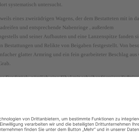
dort systematisch untersucht.
weils eines zweirädrigen Wagens, der dem Bestatteten mit in d
 Radreifen und entsprechende Nabenringe , außerdem
ngestells und seiner Aufbauten und eine Lanzenspitze fanden si
 Bestattungen und Relikte von Beigaben festgestellt. Von bes
nfacher glatter Armring und ein fein gearbeiteter Beschlag aus
Grab.
s Fundstück, nämlich eine Fibel mit scheibenförmiger Fußzier,
ekoration belegt war. Die beiden Wagengräber gehören also in 