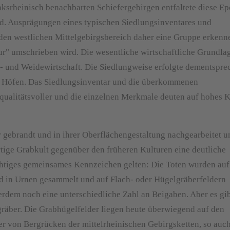
nksrheinisch benachbarten Schiefergebirgen entfaltete diese E
ld. Ausprägungen eines typischen Siedlungsinventares und
 den westlichen Mittelgebirgsbereich daher eine Gruppe erkenne
ur" umschrieben wird. Die wesentliche wirtschaftliche Grundla
- und Weidewirtschaft. Die Siedlungweise erfolgte dementspr
en Höfen. Das Siedlungsinventar und die überkommenen
ualitätsvoller und die einzelnen Merkmale deuten auf hohes 
er gebrandt und in ihrer Oberflächengestaltung nachgearbeitet u
rtige Grabkult gegenüber den früheren Kulturen eine deutliche
ichtiges gemeinsames Kennzeichen gelten: Die Toten wurden au
d in Urnen gesammelt und auf Flach- oder Hügelgräberfeldern
erdem noch eine unterschiedliche Zahl an Beigaben. Aber es gi
räber. Die Grabhügelfelder liegen heute überwiegend auf den
 von Bergrücken der mittelrheinischen Gebirgsketten, so auch