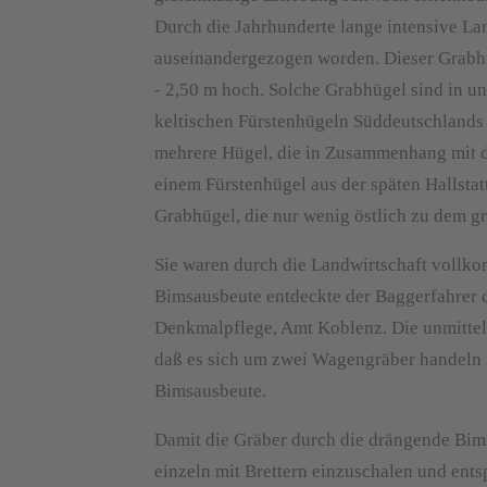
Durch die Jahrhunderte lange intensive Lan
auseinandergezogen worden. Dieser Grabhü
- 2,50 m hoch. Solche Grabhügel sind in u
keltischen Fürstenhügeln Süddeutschlands 
mehrere Hügel, die in Zusammenhang mit de
einem Fürstenhügel aus der späten Hallstattz
Grabhügel, die nur wenig östlich zu dem 
Sie waren durch die Landwirtschaft vollko
Bimsausbeute entdeckte der Baggerfahrer 
Denkmalpflege, Amt Koblenz. Die unmittel
daß es sich um zwei Wagengräber handeln m
Bimsausbeute.
Damit die Gräber durch die drängende Bim
einzeln mit Brettern einzuschalen und ent