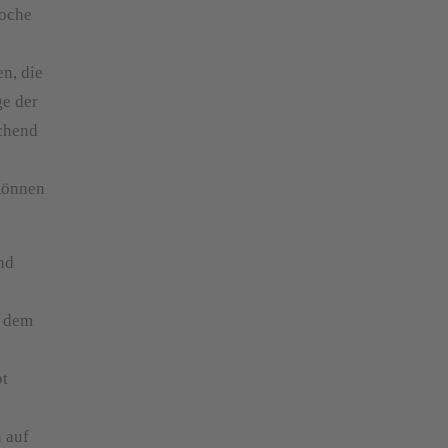
poche
n, die
ge der
echend
Können
nd
f dem
bt
 auf