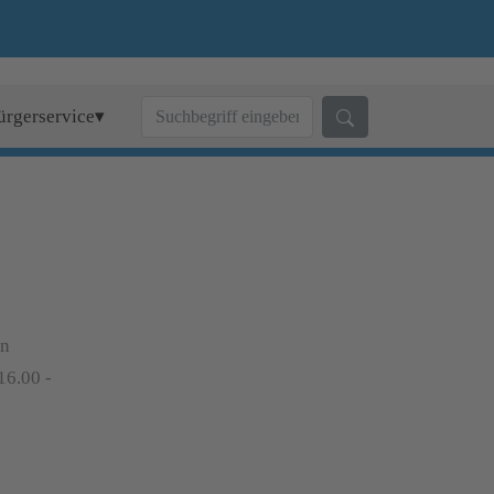
ürgerservice▾
on
16.00 -