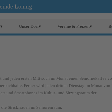
einde Lonnig
e▾
Unser Dorf▾
Vereine & Freizeit▾
B
ot und jeden ersten Mittwoch im Monat einen Seniornekaffee v
erbachhalle. Ferner wird jeden dritten Dienstag im Monat von 
lets und Smartphones im Kultur- und Sitzungsraum der
h die Strickfrauen im Seniorenraum.